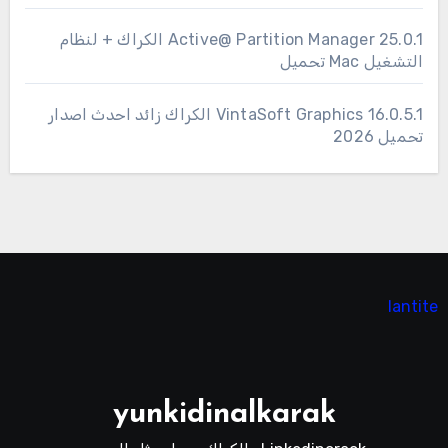
25.0.1 Active@ Partition Manager الكراك + لنظام
التشغيل Mac تحميل
16.0.5.1 VintaSoft Graphics الكراك زائد احدث اصدار
تحميل 2026
lantite
yunkidinalkarak