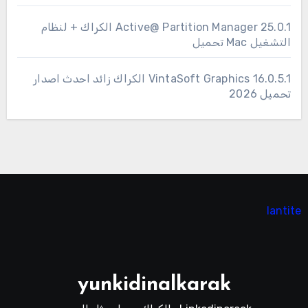
25.0.1 Active@ Partition Manager الكراك + لنظام
التشغيل Mac تحميل
16.0.5.1 VintaSoft Graphics الكراك زائد احدث اصدار
تحميل 2026
lantite
yunkidinalkarak