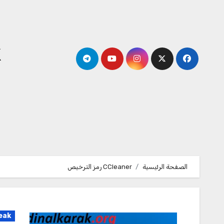
لتجاوز
لى
لمحتوى
k
الصفحة الرئيسية
CCleaner رمز الترخيص
eak