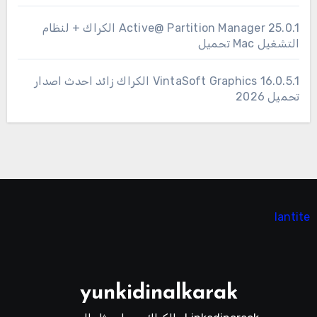
25.0.1 Active@ Partition Manager الكراك + لنظام
التشغيل Mac تحميل
16.0.5.1 VintaSoft Graphics الكراك زائد احدث اصدار
تحميل 2026
lantite
yunkidinalkarak