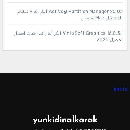
25.0.1 Active@ Partition Manager الكراك + لنظام
التشغيل Mac تحميل
16.0.5.1 VintaSoft Graphics الكراك زائد احدث اصدار
تحميل 2026
lantite
yunkidinalkarak