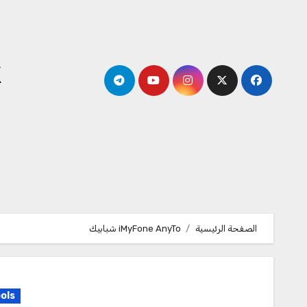
لتجاوز
لى
لمحتوى
k
الصفحة الرئيسية
iMyFone AnyTo شبابيك
ols