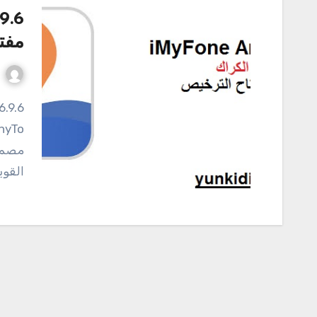
مفتا
6.9.6 iMyFone AnyTo الكراك مع كجن تحميل مج
القوي