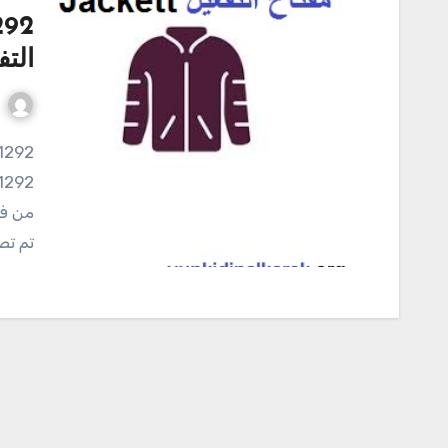
التف
تم ت