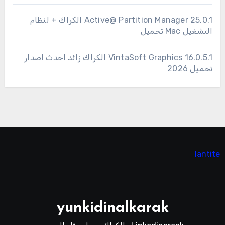
25.0.1 Active@ Partition Manager الكراك + لنظام
التشغيل Mac تحميل
16.0.5.1 VintaSoft Graphics الكراك زائد احدث اصدار
تحميل 2026
lantite
yunkidinalkarak