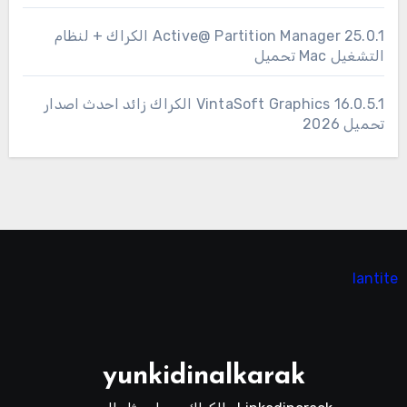
25.0.1 Active@ Partition Manager الكراك + لنظام
التشغيل Mac تحميل
16.0.5.1 VintaSoft Graphics الكراك زائد احدث اصدار
تحميل 2026
lantite
yunkidinalkarak