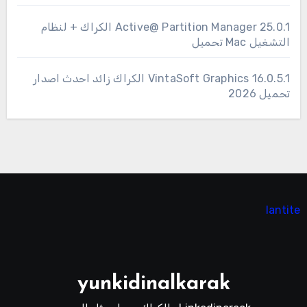
25.0.1 Active@ Partition Manager الكراك + لنظام
التشغيل Mac تحميل
16.0.5.1 VintaSoft Graphics الكراك زائد احدث اصدار
تحميل 2026
lantite
yunkidinalkarak