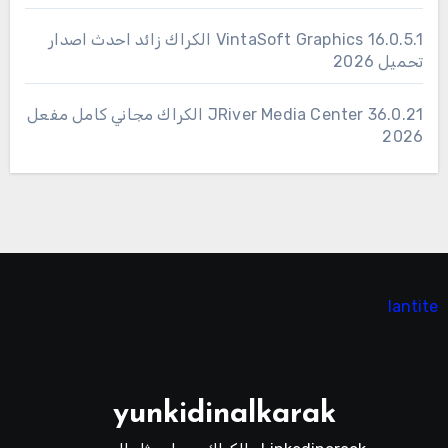
16.0.5.1 VintaSoft Graphics الكراك زائد احدث اصدار
تحميل 2026
36.0.21 JRiver Media Center الكراك مجاني كامل مفعل
2026
lantite
yunkidinalkarak