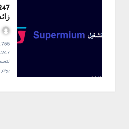
زائد
لتحسي
يوفر 