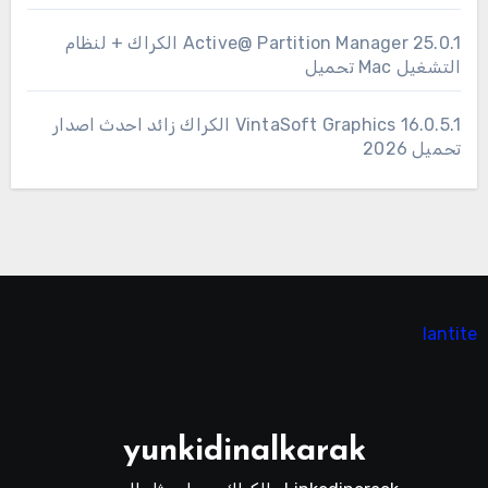
25.0.1 Active@ Partition Manager الكراك + لنظام
التشغيل Mac تحميل
16.0.5.1 VintaSoft Graphics الكراك زائد احدث اصدار
تحميل 2026
lantite
yunkidinalkarak