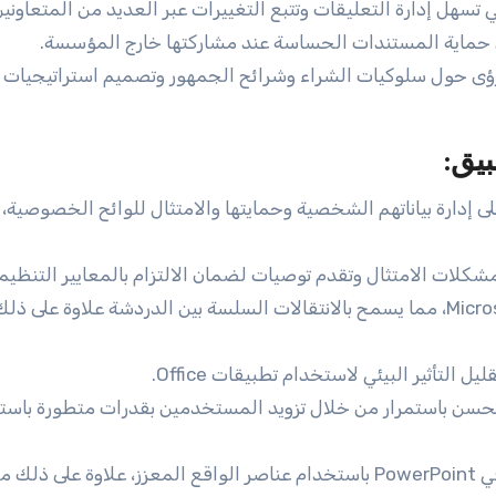
تسهل إدارة التعليقات وتتبع التغييرات عبر العديد من المتعاونين
 حماية المستندات الحساسة عند مشاركتها خارج المؤسسة.
عملاء في Excel للحصول على رؤى حول سلوكيات الشراء وشرائح الجمهور وتصميم استراتيجي
يق:
 إدارة بياناتهم الشخصية وحمايتها والامتثال للوائح الخصوصية،
شكلات الامتثال وتقدم توصيات لضمان الالتزام بالمعايير التنظيمي
تكامل أعمق مع منصات الاتصال مثل Microsoft Teams، مما يسمح بالانتقالات السلسة بين الدردشة علاوة على ذل
لتأثير البيئي لاستخدام تطبيقات Office.
تحسن باستمرار من خلال تزويد المستخدمين بقدرات متطورة باستم
قم بإنشاء عروض تقديمية متعددة الوسائط غامرة في PowerPoint باستخدام عناصر الواقع المعزز، علاوة 