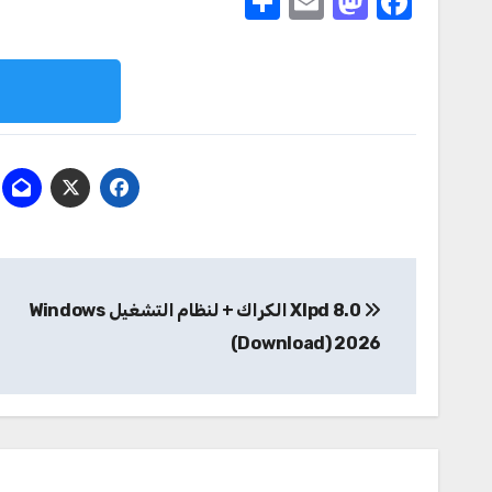
Share
Mastodon
Email
Facebook
تصفّح
Xlpd 8.0 الكراك + لنظام التشغيل Windows
المقالات
(Download) 2026