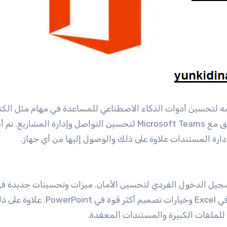
لتحسين أدوات الذكاء الاصطناعي للمساعدة في مهام مثل الكتا
وتحليل البيانات وتصميم العرض التقديمي. تكامل متعمق مع Microsoft Teams لتحسين التواصل وإدارة المشاريع. 
 تسجيل الدخول الفردي لتحسين الأمان. ميزات وتحسينات جديدة ف
التطبيقات الأساسية، مثل أدوات أفضل لتصور البيانات في Excel وخيارات تصميم أكثر قوة في erPoint
للملفات الكبيرة والمستندات المعقدة.