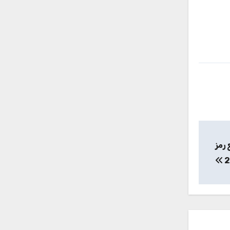
r الكراك مع رمز