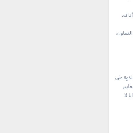
ائه،
لتعاون،
 علاوة على
 تعريف معايير
موعة الميزات المتطورة والوظائف المبتكرة، يقدم Office 2025 مزايا لا