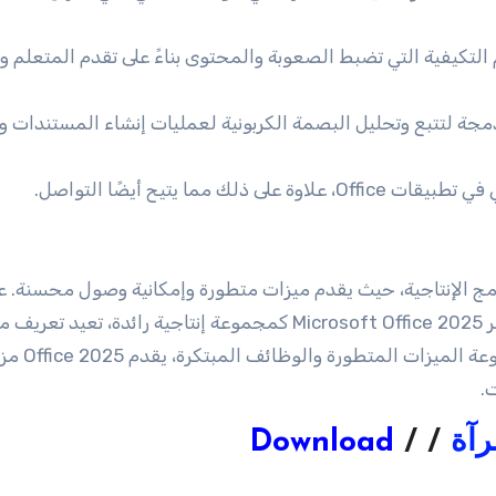
لتكيفية التي تضبط الصعوبة والمحتوى بناءً على تقدم المتعلم وأد
جة لتتبع وتحليل البصمة الكربونية لعمليات إنشاء المستندات وا
لك مما يتيح أيضًا التواصل.
ة كبيرة للأمام في برامج الإنتاجية، حيث يقدم ميزات متطورة وإمكانية وصول محسنة.
ذلك مع التركيز على الابتكار والاستدامة. في الختام، يظهر Microsoft Office 2025 كمجموعة إنتاجية رائدة، تعيد
برامج مكان العمل الحديثة. علاوة على ذلك بفضل مج
.
رآة
/ /
Download