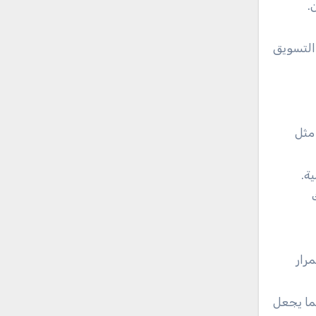
.
ات التسويق
 مثل
ة.
ك
رار
على ذلك مما يجعل