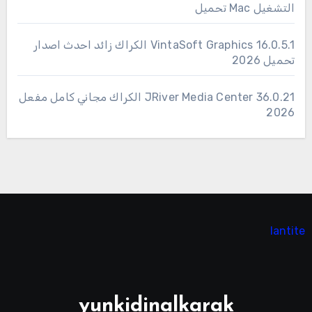
التشغيل Mac تحميل
16.0.5.1 VintaSoft Graphics الكراك زائد احدث اصدار
تحميل 2026
36.0.21 JRiver Media Center الكراك مجاني كامل مفعل
2026
lantite
yunkidinalkarak